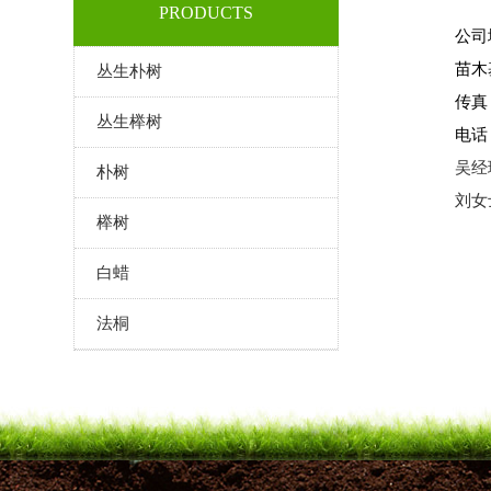
PRODUCTS
公司
苗木
丛生朴树
传真：
丛生榉树
电话：
吴经理
朴树
刘女士
榉树
白蜡
法桐