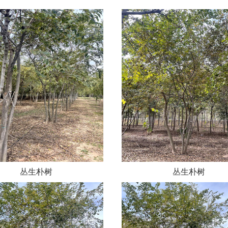
丛生朴树
丛生朴树