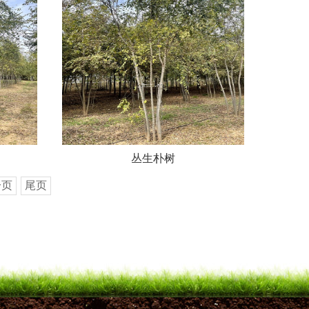
丛生朴树
一页
尾页