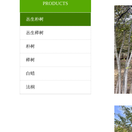
PRODUCTS
丛生朴树
丛生榉树
朴树
榉树
白蜡
法桐