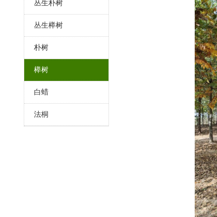
丛生朴树
丛生榉树
朴树
榉树
白蜡
法桐