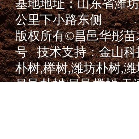
基地地址：山东省潍坊
公里下小路东侧
版权所有©昌邑华彤
号
技术支持：金山科
朴树,榉树,潍坊朴树,潍
昌邑朴树,昌邑榉树,天